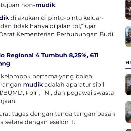
tujuan non-
mudik
.
dik
dilakukan di pintu-pintu keluar-
an tidak hanya di jalan tol,” ujar
 Darat Kementerian Perhubungan Budi
o Regional 4 Tumbuh 8,25%, 611
ang
H
, kelompok pertama yang boleh
larangan
mudik
adalah aparatur sipil
BUMD, Polri, TNI, dan pegawai swasta
rjaan.
urat tugas dengan tanda tangan basah
 setara dengan eselon II.