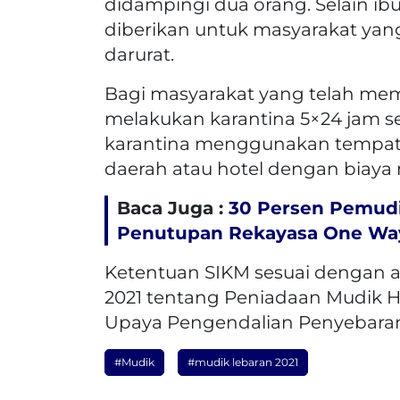
didampingi dua orang. Selain ibu
diberikan untuk masyarakat ya
darurat.
Bagi masyarakat yang telah mem
melakukan karantina 5×24 jam set
karantina menggunakan tempat 
daerah atau hotel dengan biaya 
Baca Juga :
30 Persen Pemudi
Penutupan Rekayasa One Wa
Ketentuan SIKM sesuai dengan a
2021 tentang Peniadaan Mudik Har
Upaya Pengendalian Penyebaran
#Mudik
#mudik lebaran 2021