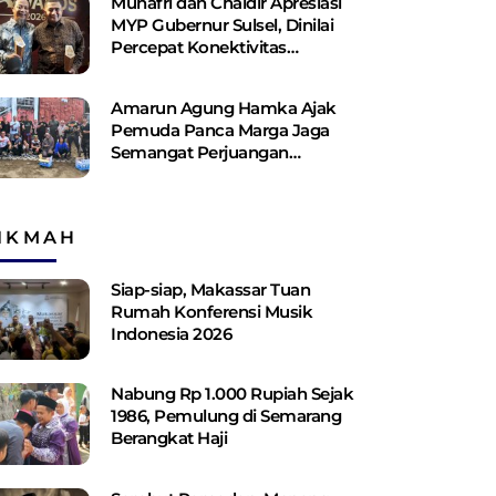
Munafri dan Chaidir Apresiasi
MYP Gubernur Sulsel, Dinilai
Percepat Konektivitas
Antarwilayah
Amarun Agung Hamka Ajak
Pemuda Panca Marga Jaga
Semangat Perjuangan
Pahlawan
IKMAH
Siap-siap, Makassar Tuan
Rumah Konferensi Musik
Indonesia 2026
Nabung Rp 1.000 Rupiah Sejak
1986, Pemulung di Semarang
Berangkat Haji