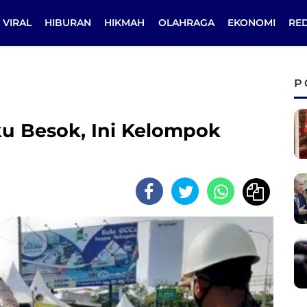
VIRAL
HIBURAN
HIKMAH
OLAHRAGA
EKONOMI
RE
P
u Besok, Ini Kelompok