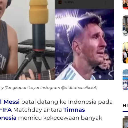
y (Tangkapan Layar Instagram @alditaher.official)
l Messi
batal datang ke Indonesia pada
H
FIFA
Matchday antara
Timnas
onesia
memicu kekecewaan banyak