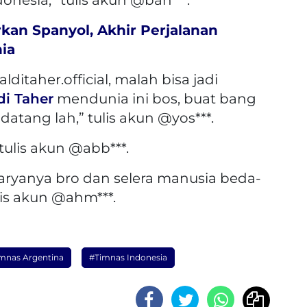
rkan Spanyol, Akhir Perjalanan
nia
ditaher.official, malah bisa jadi
di Taher
mendunia ini bos, buat bang
atang lah,” tulis akun @yos***.
 tulis akun @abb***.
 karyanya bro dan selera manusia beda-
lis akun @ahm***.
mnas Argentina
#Timnas Indonesia