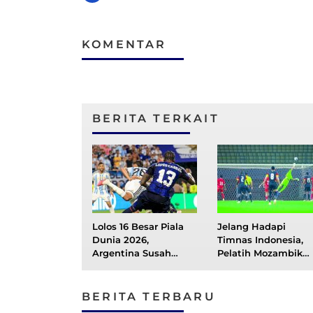
KOMENTAR
BERITA TERKAIT
Lolos 16 Besar Piala
Jelang Hadapi
Dunia 2026,
Timnas Indonesia,
Argentina Susah
Pelatih Mozambik
Payah Kalahkan Tim
Keluhkan Jadwal
Debutan Tanjung
Padat
Verde
BERITA TERBARU