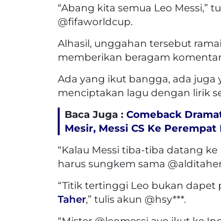
“Abang kita semua Leo Messi,” tu
@fifaworldcup.
Alhasil, unggahan tersebut rama
memberikan beragam komentar
Ada yang ikut bangga, ada juga 
menciptakan lagu dengan lirik s
Baca Juga :
Comeback Dramat
Mesir, Messi CS Ke Perempat 
“Kalau Messi tiba-tiba datang ke
harus sungkem sama @alditaher.of
“Titik tertinggi Leo bukan dapet
Taher
,” tulis akun @hsy***.
“Mister @leomessi ayo ikut ke Ind