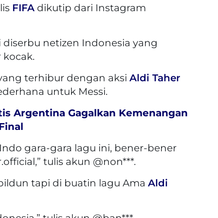
lis
FIFA
dikutip dari Instagram
i diserbu netizen Indonesia yang
 kocak.
yang terhibur dengan aksi
Aldi Taher
ederhana untuk Messi.
is Argentina Gagalkan Kemenangan
Final
 Indo gara-gara lagu ini, bener-bener
ficial,” tulis akun @non***.
 pildun tapi di buatin lagu Ama
Aldi
onesia,” tulis akun @ban***.