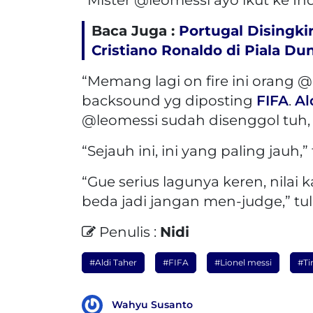
Baca Juga :
Portugal Disingki
Cristiano Ronaldo di Piala Du
“Memang lagi on fire ini orang @al
backsound yg diposting
FIFA
.
Al
@leomessi sudah disenggol tuh, d
“Sejauh ini, ini yang paling jauh,”
“Gue serius lagunya keren, nilai
beda jadi jangan men-judge,” tu
Penulis :
Nidi
#Aldi Taher
#FIFA
#Lionel messi
#Ti
Wahyu Susanto