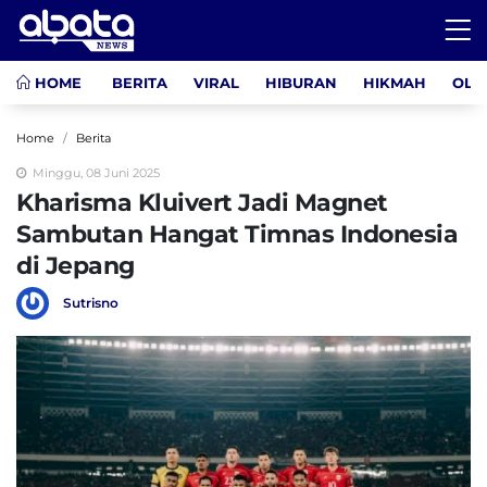
HOME
BERITA
VIRAL
HIBURAN
HIKMAH
OLA
Home
Berita
Minggu, 08 Juni 2025
Kharisma Kluivert Jadi Magnet
Sambutan Hangat Timnas Indonesia
di Jepang
Sutrisno