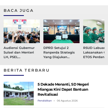
BACA JUGA
Audiensi Gubernur
DPRD Setujui 2
RSUD Labuang 
Sulsel dan Menteri
Ranperda Strategis
Laksanakan Op
LH, PSEL
Yang Diajukan
ETOS Perdana,
Mamminasata Siap
Pemprov Sulsel
Kembangkan I
Masuk Tahap Lelang
Layanan Kese
BERITA TERBARU
Ulang
5 Dekade Menanti, SD Negeri
Miangas Kini Dapat Bantuan
Revitalisasi
Pendidikan
06 Agustus 2026