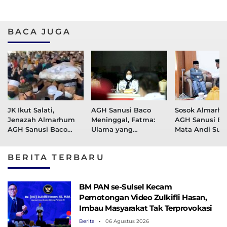
BACA JUGA
JK Ikut Salati,
AGH Sanusi Baco
Sosok Almarh
Jenazah Almarhum
Meninggal, Fatma:
AGH Sanusi Ba
AGH Sanusi Baco
Ulama yang
Mata Andi Sud
Diantar Ratusan
Menyejukkan
Orang
BERITA TERBARU
BM PAN se-Sulsel Kecam
Pemotongan Video Zulkifli Hasan,
Imbau Masyarakat Tak Terprovokasi
Berita
06 Agustus 2026