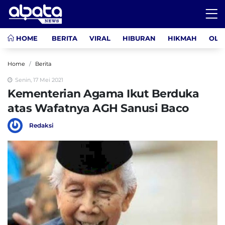
HOME
BERITA
VIRAL
HIBURAN
HIKMAH
OLA
Home
Berita
Senin, 17 Mei 2021
Kementerian Agama Ikut Berduka
atas Wafatnya AGH Sanusi Baco
Redaksi