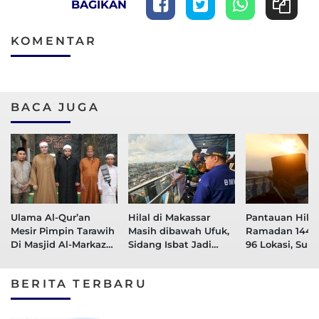
BAGIKAN
KOMENTAR
BACA JUGA
Ulama Al-Qur’an
Hilal di Makassar
Pantauan Hilal
Mesir Pimpin Tarawih
Masih dibawah Ufuk,
Ramadan 1447 
Di Masjid Al-Markaz
Sidang Isbat Jadi
96 Lokasi, Suls
Makassar
Penentu Awal
Berlangsung d
Ramadan 1447 Hijriah
Unismuh dan
BERITA TERBARU
Kemenag Pare