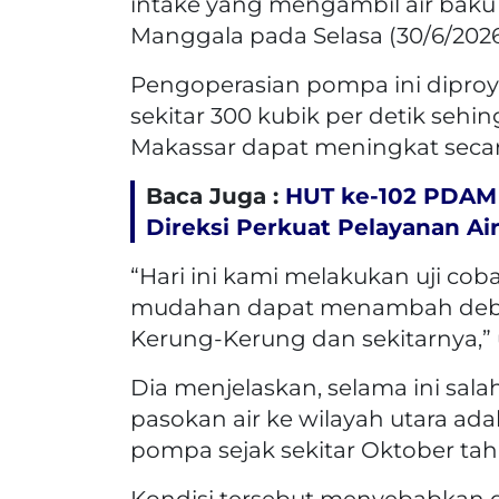
intake yang mengambil air baku 
Manggala pada Selasa (30/6/2026
Pengoperasian pompa ini dipro
sekitar 300 kubik per detik sehin
Makassar dapat meningkat secara
Baca Juga :
HUT ke-102 PDAM 
Direksi Perkuat Pelayanan Air
“Hari ini kami melakukan uji c
mudahan dapat menambah debit 
Kerung-Kerung dan sekitarnya,” 
Dia menjelaskan, selama ini sal
pasokan air ke wilayah utara ada
pompa sejak sekitar Oktober tahu
Kondisi tersebut menyebabkan d