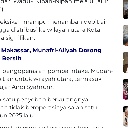
dari Waduk Nipah-Nipah melalui jalur
).
yeksikan mampu menambah debit air
gga distribusi ke wilayah utara Kota
 signifikan.
Makassar, Munafri-Aliyah Dorong
 Bersih
oba pengoperasian pompa intake. Mudah-
air untuk wilayah utara, termasuk
ujar Andi Syahrum.
ah satu penyebab berkurangnya
lah tidak beroperasinya salah satu
n 2025 lalu.
ebit air menuju kawasan utara terus