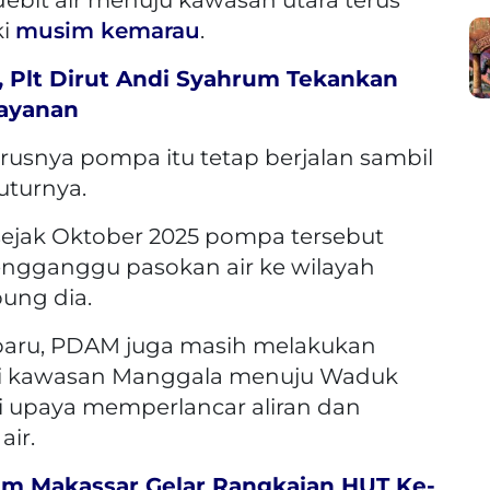
ki
musim kemarau
.
 Plt Dirut Andi Syahrum Tekankan
layanan
rusnya pompa itu tetap berjalan sambil
turnya.
sejak Oktober 2025 pompa tersebut
 mengganggu pasokan air ke wilayah
ung dia.
baru, PDAM juga masih melakukan
ari kawasan Manggala menuju Waduk
i upaya memperlancar aliran dan
air.
m Makassar Gelar Rangkaian HUT Ke-