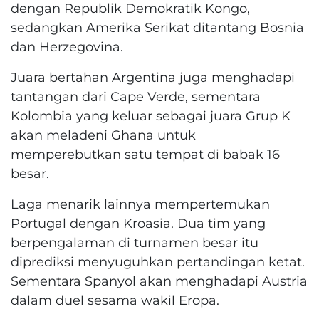
dengan Republik Demokratik Kongo,
sedangkan Amerika Serikat ditantang Bosnia
dan Herzegovina.
Juara bertahan Argentina juga menghadapi
tantangan dari Cape Verde, sementara
Kolombia yang keluar sebagai juara Grup K
akan meladeni Ghana untuk
memperebutkan satu tempat di babak 16
besar.
Laga menarik lainnya mempertemukan
Portugal dengan Kroasia. Dua tim yang
berpengalaman di turnamen besar itu
diprediksi menyuguhkan pertandingan ketat.
Sementara Spanyol akan menghadapi Austria
dalam duel sesama wakil Eropa.