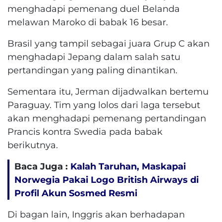
menghadapi pemenang duel Belanda
melawan Maroko di babak 16 besar.
Brasil yang tampil sebagai juara Grup C akan
menghadapi Jepang dalam salah satu
pertandingan yang paling dinantikan.
Sementara itu, Jerman dijadwalkan bertemu
Paraguay. Tim yang lolos dari laga tersebut
akan menghadapi pemenang pertandingan
Prancis kontra Swedia pada babak
berikutnya.
Baca Juga :
Kalah Taruhan, Maskapai
Norwegia Pakai Logo British Airways di
Profil Akun Sosmed Resmi
Di bagan lain, Inggris akan berhadapan