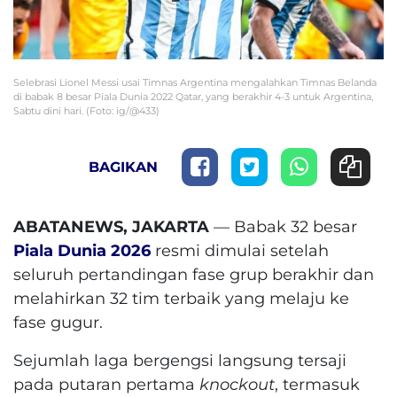
Selebrasi Lionel Messi usai Timnas Argentina mengalahkan Timnas Belanda
di babak 8 besar Piala Dunia 2022 Qatar, yang berakhir 4-3 untuk Argentina,
Sabtu dini hari. (Foto: ig/@433)
BAGIKAN
ABATANEWS, JAKARTA
— Babak 32 besar
Piala Dunia 2026
resmi dimulai setelah
seluruh pertandingan fase grup berakhir dan
melahirkan 32 tim terbaik yang melaju ke
fase gugur.
Sejumlah laga bergengsi langsung tersaji
pada putaran pertama
knockout
, termasuk