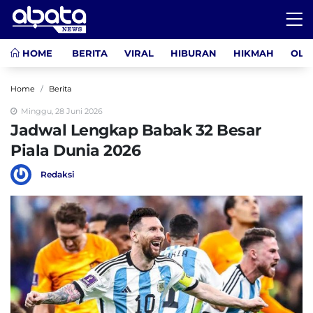
HOME
BERITA
VIRAL
HIBURAN
HIKMAH
OLA
Home
Berita
Minggu, 28 Juni 2026
Jadwal Lengkap Babak 32 Besar
Piala Dunia 2026
Redaksi