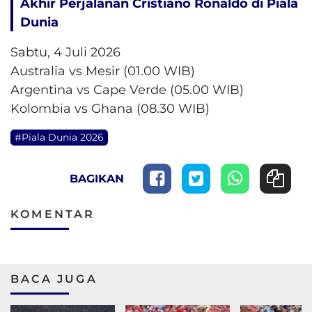
Akhir Perjalanan Cristiano Ronaldo di Piala
Dunia
Sabtu, 4 Juli 2026
Australia vs Mesir (01.00 WIB)
Argentina vs Cape Verde (05.00 WIB)
Kolombia vs Ghana (08.30 WIB)
#Piala Dunia 2026
BAGIKAN
KOMENTAR
BACA JUGA