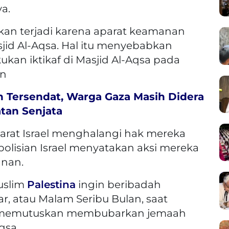
a.
okan terjadi karena aparat keamanan
jid Al-Aqsa. Hal itu menyebabkan
ukan iktikaf di Masjid Al-Aqsa pada
an
n Tersendat, Warga Gaza Masih Didera
tan Senjata
rat Israel menghalangi hak mereka
olisian Israel menyatakan aksi mereka
anan.
uslim
Palestina
ingin beribadah
, atau Malam Seribu Bulan, saat
l memutuskan membubarkan jemaah
qsa.