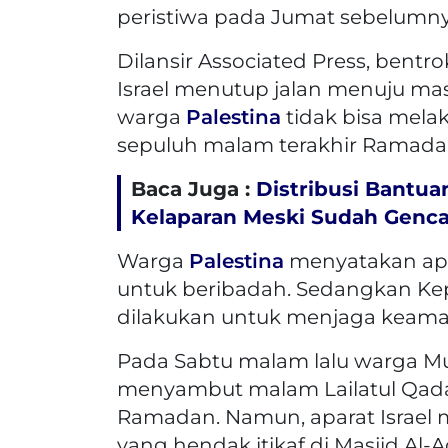
peristiwa pada Jumat sebelumny
Dilansir Associated Press, bentr
Israel menutup jalan menuju mas
warga
Palestina
tidak bisa melak
sepuluh malam terakhir Ramad
Baca Juga :
Distribusi Bantua
Kelaparan Meski Sudah Genca
Warga
Palestina
menyatakan apa
untuk beribadah. Sedangkan Kep
dilakukan untuk menjaga keam
Pada Sabtu malam lalu warga M
menyambut malam Lailatul Qadar
Ramadan. Namun, aparat Israe
yang hendak itikaf di Masjid Al-A