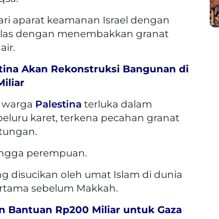
ri aparat keamanan Israel dengan
mbalas dengan menembakkan granat
ir.
tina Akan Rekonstruksi Bangunan di
iliar
4 warga
Palestina
terluka dalam
peluru karet, terkena pecahan granat
tungan.
 hingga perempuan.
ng disucikan oleh umat Islam di dunia
ertama sebelum Makkah.
n Bantuan Rp200 Miliar untuk Gaza