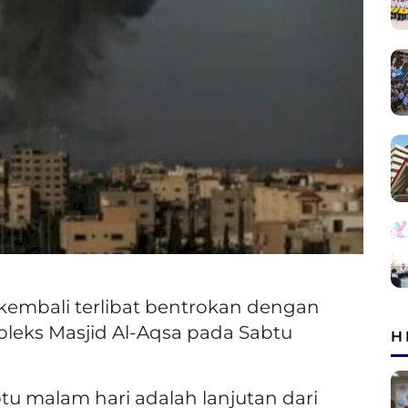
kembali terlibat bentrokan dengan
pleks Masjid Al-Aqsa pada Sabtu
H
tu malam hari adalah lanjutan dari