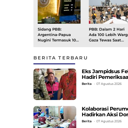
Sidang PBB:
PBB: Dalam 2 Hari
Argentina-Papua
Ada 100 Lebih Warg
Nugini Termasuk 10
Gaza Tewas Saat
Negara yang Tolak
Mencari Makan
Palestina Merdeka
BERITA TERBARU
Eks Jampidsus Fe
Hadiri Pemeriksa
Berita
07 Agustus 2026
Kolaborasi Perum
Hadirkan Aksi Do
Berita
07 Agustus 2026