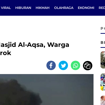
VIRAL
HIBURAN
HIKMAH
OLAHRAGA
EKONOMI
RE
P
B
 Masjid Al-Aqsa, Warga
trok