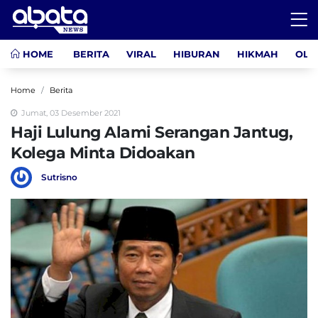
HOME
BERITA
VIRAL
HIBURAN
HIKMAH
OLA
Home
Berita
Jumat, 03 Desember 2021
Haji Lulung Alami Serangan Jantug,
Kolega Minta Didoakan
Sutrisno