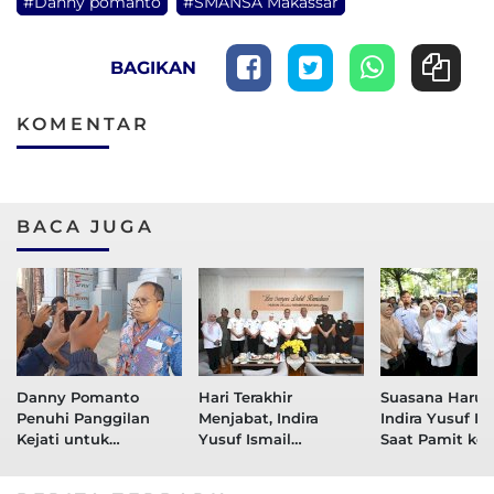
#Danny pomanto
#SMANSA Makassar
BAGIKAN
KOMENTAR
BACA JUGA
Danny Pomanto
Hari Terakhir
Suasana Haru I
Penuhi Panggilan
Menjabat, Indira
Indira Yusuf Is
Kejati untuk
Yusuf Ismail
Saat Pamit ke
Klarifikasi Perihal
Dampingi Danny
Pegawai Pemk
Kasus PDAM
Pomanto Silaturahmi
Makassar di Ap