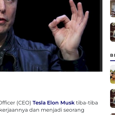
B
Officer (CEO)
Tesla
Elon Musk
tiba-tiba
kerjaannya dan menjadi seorang