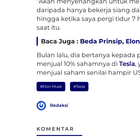
“Akan menyenangkan untuk memil
daripada hanya bekerja siang da
hingga ketika saya pergi tidur 7
saat itu.
Baca Juga :
Beda Prinsip, El
Bulan lalu, dia bertanya kepada 
menjual 10% sahamnya di
Tesla
,
menjual saham senilai hampir US$ 
#Elon Musk
#Tesla
Redaksi
KOMENTAR