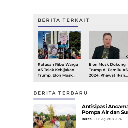
BERITA TERKAIT
Ratusan Ribu Warga
Elon Musk Dukung
AS Tolak Kebijakan
Trump di Pemilu AS
Trump, Elon Musk
2024, Khawatirkan
Dianggap Penjahat
Masa Depan
Kejam
Demokrasi
BERITA TERBARU
Antisipasi Ancama
Pompa Air dan Su
Berita
08 Agustus 2026