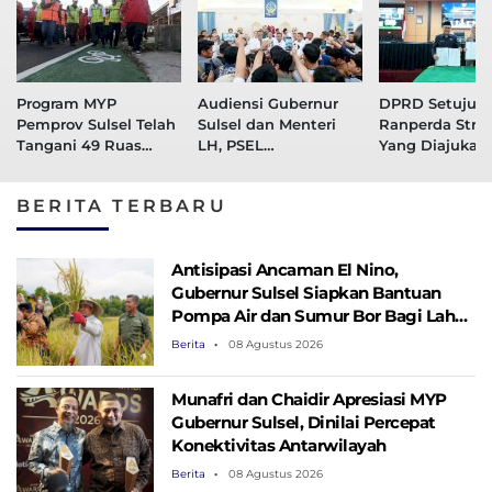
Program MYP
Audiensi Gubernur
DPRD Setujui 
Pemprov Sulsel Telah
Sulsel dan Menteri
Ranperda Strat
Tangani 49 Ruas
LH, PSEL
Yang Diajukan
Jalan, 36 Ruas Dalam
Mamminasata Siap
Pemprov Sulse
Tahap Perencanaan
Masuk Tahap Lelang
BERITA TERBARU
Ulang
Antisipasi Ancaman El Nino,
Gubernur Sulsel Siapkan Bantuan
Pompa Air dan Sumur Bor Bagi Lahan
Pertanian
Berita
08 Agustus 2026
Munafri dan Chaidir Apresiasi MYP
Gubernur Sulsel, Dinilai Percepat
Konektivitas Antarwilayah
Berita
08 Agustus 2026