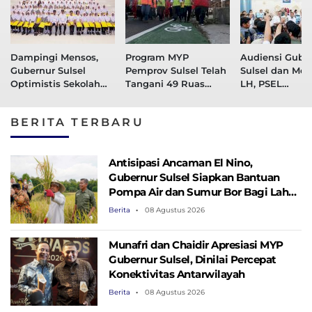
Dampingi Mensos,
Program MYP
Audiensi Gube
Gubernur Sulsel
Pemprov Sulsel Telah
Sulsel dan Men
Optimistis Sekolah
Tangani 49 Ruas
LH, PSEL
Rakyat Cetak
Jalan, 36 Ruas Dalam
Mamminasata 
Generasi Berakhlak
Tahap Perencanaan
Masuk Tahap L
BERITA TERBARU
dan Berdaya Saing
Ulang
Antisipasi Ancaman El Nino,
Gubernur Sulsel Siapkan Bantuan
Pompa Air dan Sumur Bor Bagi Lahan
Pertanian
Berita
08 Agustus 2026
Munafri dan Chaidir Apresiasi MYP
Gubernur Sulsel, Dinilai Percepat
Konektivitas Antarwilayah
Berita
08 Agustus 2026