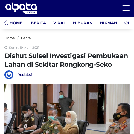
HOME
BERITA
VIRAL
HIBURAN
HIKMAH
OLA
Home
Berita
Senin, 19 April 2021
Dishut Sulsel Investigasi Pembukaan
Lahan di Sekitar Rongkong-Seko
Redaksi