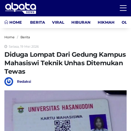
HOME
BERITA
VIRAL
HIBURAN
HIKMAH
OLA
Home
Berita
Selasa, 19 Mei 2026
Diduga Lompat Dari Gedung Kampus
Mahasiswi Teknik Unhas Ditemukan
Tewas
Redaksi