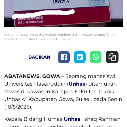
Kartu mahasiswi yang ditemukan meninggal di kawasan Kampus Teknik
Unhas di Kabupaten Gowa. (Foto: Istimewa)
BAGIKAN
ABATANEWS, GOWA
– Seorang mahasiswi
Universitas Hasanuddin (
Unhas
) ditemukan
tewas di kawasan Kampus Fakultas Teknik
Unhas di Kabupaten Gowa, Sulsel, pada Senin
(18/5/2026).
Kepala Bidang Humas
Unhas
, Ishaq Rahman
membenarkan peristiwa tersebut. Korban