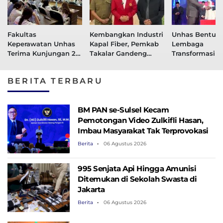
Fakultas
Kembangkan Industri
Unhas Bentuk
Keperawatan Unhas
Kapal Fiber, Pemkab
Lembaga
Terima Kunjungan 21
Takalar Gandeng
Transformasi Di
Mahasiswa National
Fakultas Teknik
dan Kecerdasa
University of
Unhas
Artifisial
BERITA TERBARU
Singapore
BM PAN se-Sulsel Kecam
Pemotongan Video Zulkifli Hasan,
Imbau Masyarakat Tak Terprovokasi
Berita
06 Agustus 2026
995 Senjata Api Hingga Amunisi
Ditemukan di Sekolah Swasta di
Jakarta
Berita
06 Agustus 2026