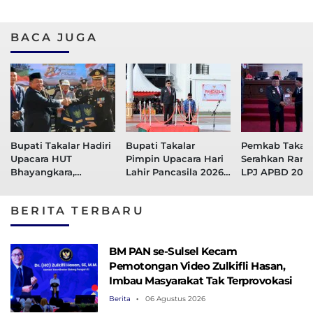
BACA JUGA
Bupati Takalar Hadiri
Bupati Takalar
Pemkab Takala
Upacara HUT
Pimpin Upacara Hari
Serahkan Ranp
Bhayangkara,
Lahir Pancasila 2026,
LPJ APBD 2025
Berharap Polisi Makin
Tegaskan Pancasila
Bupati: WTP H
Presisi
Fondasi Perdamaian
Diiringi Penin
BERITA TERBARU
Dunia
Kinerja
BM PAN se-Sulsel Kecam
Pemotongan Video Zulkifli Hasan,
Imbau Masyarakat Tak Terprovokasi
Berita
06 Agustus 2026