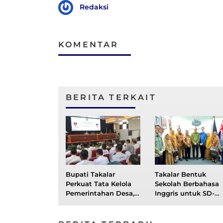
Redaksi
KOMENTAR
BERITA TERKAIT
Bupati Takalar
Takalar Bentuk
Perkuat Tata Kelola
Sekolah Berbahasa
Pemerintahan Desa,
Inggris untuk SD-
SKTJM Jadi
SMP, Gandeng Brito
Komitmen Bersama
English Education
Wujudkan