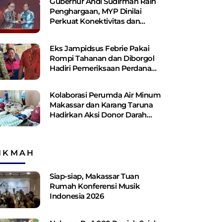
Gubernur Andi Sudirman Raih
Penghargaan, MYP Dinilai
Perkuat Konektivitas dan
Pemerataan Pembangunan
Eks Jampidsus Febrie Pakai
Rompi Tahanan dan Diborgol
Hadiri Pemeriksaan Perdana
Kejagung
Kolaborasi Perumda Air Minum
Makassar dan Karang Taruna
Hadirkan Aksi Donor Darah
untuk Kemanusiaan
IKMAH
Siap-siap, Makassar Tuan
Rumah Konferensi Musik
Indonesia 2026