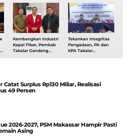
e
Kembangkan Industri
Tekankan Integritas
Kapal Fiber, Pemkab
Pengadaan, PA dan
Takalar Gandeng
KPA Takalar
Fakultas Teknik
Digembleng 3 Hari di
Unhas
Makassar
atat Surplus Rp130 ​​Miliar, Realisasi
us 49 Persen
gue 2026-2027, PSM Makassar Hampir Pasti
emain Asing