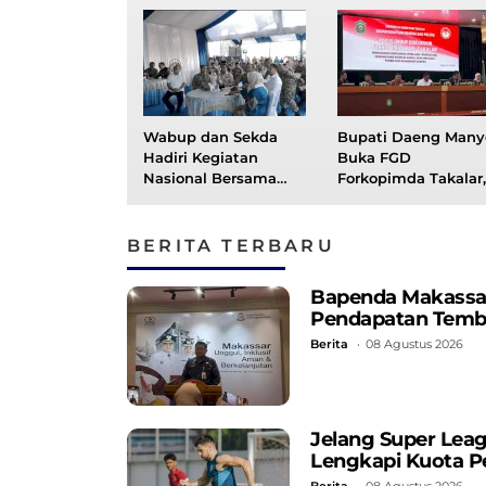
Wabup dan Sekda
Bupati Daeng Many
Hadiri Kegiatan
Buka FGD
Nasional Bersama
Forkopimda Takalar,
Presiden Prabowo
Perkuat Koordinasi
Secara Virtual
Intelijen Terpadu
BERITA TERBARU
Bapenda Makassar C
Pendapatan Temb
Berita
08 Agustus 2026
Jelang Super Lea
Lengkapi Kuota P
Berita
08 Agustus 2026