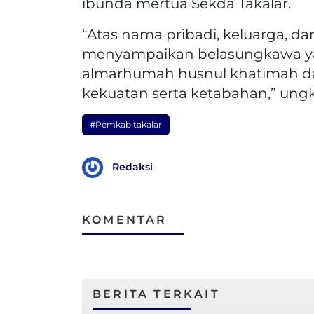
ibunda mertua Sekda Takalar.
“Atas nama pribadi, keluarga, d
menyampaikan belasungkawa y
almarhumah husnul khatimah dan
kekuatan serta ketabahan,” un
#Pemkab takalar
Redaksi
KOMENTAR
BERITA TERKAIT