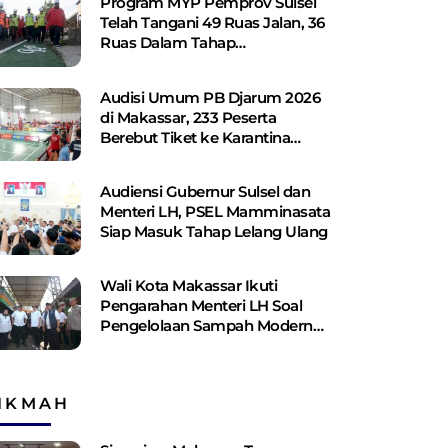
Program MYP Pemprov Sulsel
Telah Tangani 49 Ruas Jalan, 36
Ruas Dalam Tahap
Perencanaan
Audisi Umum PB Djarum 2026
di Makassar, 233 Peserta
Berebut Tiket ke Karantina
Kudus
Audiensi Gubernur Sulsel dan
Menteri LH, PSEL Mamminasata
Siap Masuk Tahap Lelang Ulang
Wali Kota Makassar Ikuti
Pengarahan Menteri LH Soal
Pengelolaan Sampah Modern
Berbasis PSEL dan RDF
IKMAH