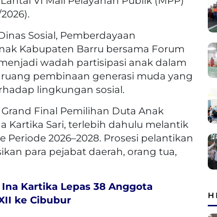
 Lantai VI Mall Pelayanan Publik (MPP)
/2026).
Dinas Sosial, Pemberdayaan
nak Kabupaten Barru bersama Forum
menjadi wadah partisipasi anak dalam
 ruang pembinaan generasi muda yang
terhadap lingkungan sosial.
Grand Final Pemilihan Duta Anak
a Kartika Sari, terlebih dahulu melantik
e Periode 2026–2028. Prosesi pelantikan
kan para pejabat daerah, orang tua,
 Ina Kartika Lepas 38 Anggota
H
II ke Cibubur