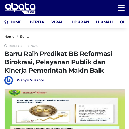
HOME
BERITA
VIRAL
HIBURAN
HIKMAH
OLA
Home
Berita
Rabu, 03 Juni 2026
Barru Raih Predikat BB Reformasi
Birokrasi, Pelayanan Publik dan
Kinerja Pemerintah Makin Baik
Wahyu Susanto