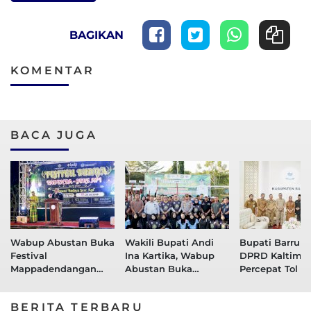
BAGIKAN
KOMENTAR
BACA JUGA
Wabup Abustan Buka
Wakili Bupati Andi
Bupati Barru T
Festival
Ina Kartika, Wabup
DPRD Kaltim,
Mappadendangan
Abustan Buka
Percepat Tol L
dan Tari Sere Api
Turnamen Voli Bupati
Perkuat Konekt
Cup 2026
Maritim Menuj
BERITA TERBARU
Kawasan Peny