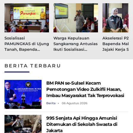
Sosialisasi
Warga Kepulauan
Akselerasi P2D
PAMUNGKAS di Ujung
Sangkarrang Antusias
Bapenda Maka
Tanah, Bapenda
Ikuti Sosialisasi
Jajaki Kerja S
Makassar Dorong
program PAMUNGKAS
Digitalisasi Pa
Warga Lakukan
Dengan BNI
BERITA TERBARU
Pendataan Pajak
Secara Digital
BM PAN se-Sulsel Kecam
Pemotongan Video Zulkifli Hasan,
Imbau Masyarakat Tak Terprovokasi
Berita
06 Agustus 2026
995 Senjata Api Hingga Amunisi
Ditemukan di Sekolah Swasta di
Jakarta