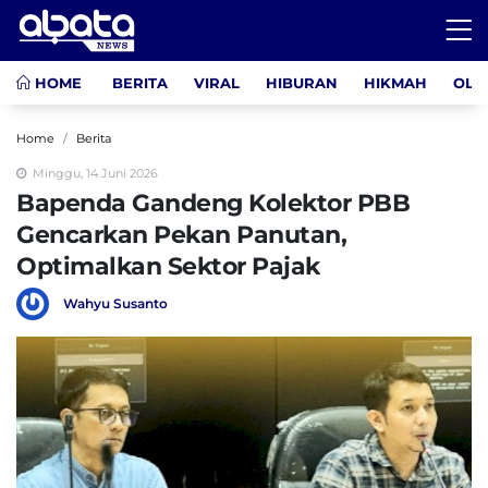
HOME
BERITA
VIRAL
HIBURAN
HIKMAH
OLA
Home
Berita
Minggu, 14 Juni 2026
Bapenda Gandeng Kolektor PBB
Gencarkan Pekan Panutan,
Optimalkan Sektor Pajak
Wahyu Susanto