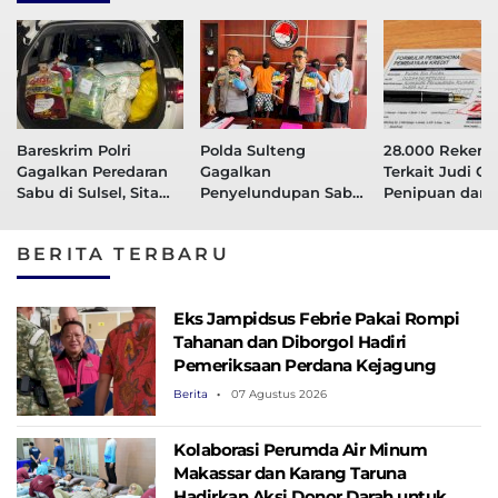
Bareskrim Polri
Polda Sulteng
28.000 Rekeni
Gagalkan Peredaran
Gagalkan
Terkait Judi On
Sabu di Sulsel, Sita
Penyelundupan Sabu
Penipuan dan
Barang Bukti Seberat
30 Kg, 3 Tersangka
Narkotika Dinlo
80 Kg
Terancam Bui Seumur
BERITA TERBARU
Hidup
Eks Jampidsus Febrie Pakai Rompi
Tahanan dan Diborgol Hadiri
Pemeriksaan Perdana Kejagung
Berita
07 Agustus 2026
Kolaborasi Perumda Air Minum
Makassar dan Karang Taruna
Hadirkan Aksi Donor Darah untuk