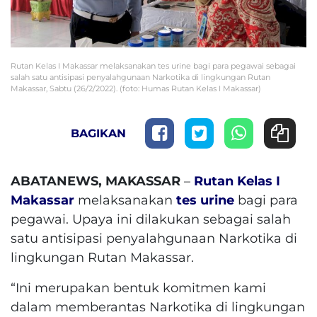
Rutan Kelas I Makassar melaksanakan tes urine bagi para pegawai sebagai
salah satu antisipasi penyalahgunaan Narkotika di lingkungan Rutan
Makassar, Sabtu (26/2/2022). (foto: Humas Rutan Kelas I Makassar)
BAGIKAN
ABATANEWS, MAKASSAR
–
Rutan Kelas I
Makassar
melaksanakan
tes urine
bagi para
pegawai. Upaya ini dilakukan sebagai salah
satu antisipasi penyalahgunaan Narkotika di
lingkungan Rutan Makassar.
“Ini merupakan bentuk komitmen kami
dalam memberantas Narkotika di lingkungan