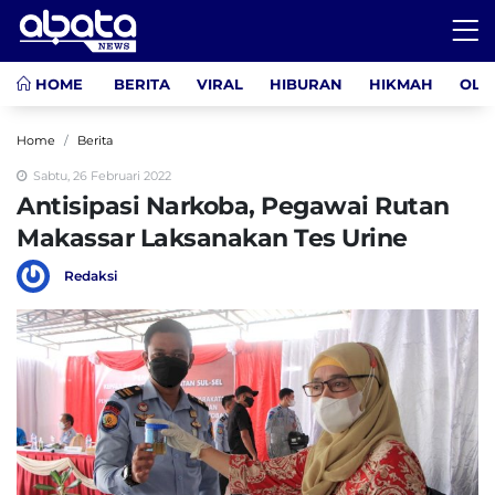
HOME
BERITA
VIRAL
HIBURAN
HIKMAH
OLA
Home
Berita
Sabtu, 26 Februari 2022
Antisipasi Narkoba, Pegawai Rutan
Makassar Laksanakan Tes Urine
Redaksi