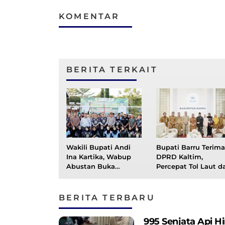
KOMENTAR
BERITA TERKAIT
Wakili Bupati Andi
Bupati Barru Terima
Ina Kartika, Wabup
DPRD Kaltim,
Abustan Buka
Percepat Tol Laut d
Turnamen Voli Bupati
Perkuat Konektivita
Cup 2026
Maritim Menuju
Kawasan Penyangg
BERITA TERBARU
IKN
995 Senjata Api 