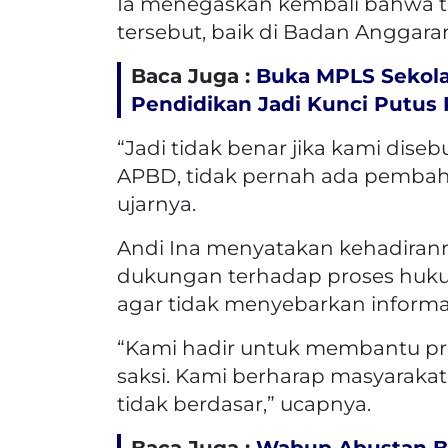
Ia menegaskan kembali bahwa t
tersebut, baik di Badan Anggara
Baca Juga :
Buka MPLS Sekola
Pendidikan Jadi Kunci Putus
“Jadi tidak benar jika kami dise
APBD, tidak pernah ada pembaha
ujarnya.
Andi Ina menyatakan kehadiran
dukungan terhadap proses huku
agar tidak menyebarkan informasi
“Kami hadir untuk membantu pro
saksi. Kami berharap masyaraka
tidak berdasar,” ucapnya.
Baca Juga :
Wabup Abustan B