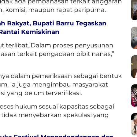
idak ada pembahasan terkait anggaran
n, komisi, maupun rapat paripurna.
h Rakyat, Bupati Barru Tegaskan
 Rantai Kemiskinan
but terlibat. Dalam proses penyusunan
san terkait pengadaan bibit nanas,”
nya dalam pemeriksaan sebagai bentuk
m. Ia juga mengimbau masyarakat
 yang belum terverifikasi.
ses hukum sesuai kapasitas sebagai
t tidak menyebarkan spekulasi yang
uka Festival Mappadendangan dan