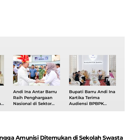
Andi Ina Antar Barru
Bupati Barru Andi Ina
Raih Penghargaan
Kartika Terima
an
Nasional di Sektor
Audiensi BPBPK
s
Pangan
Kementerian PU, Ini
Yang Dibahas
a
Hingga Amunisi Ditemukan di Sekolah Swasta