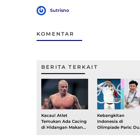
Sutrisno
KOMENTAR
BERITA TERKAIT
Kacau! Atlet
Kebangkitan
Temukan Ada Cacing
Indonesia di
di Hidangan Makanan
Olimpiade Paris: Du
Olimpiade Paris 2024
Emas, Dua Kisah
Inspiratif