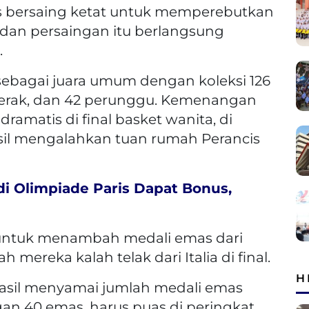
rus bersaing ketat untuk memperebutkan
 dan persaingan itu berlangsung
.
 sebagai juara umum dengan koleksi 126
4 perak, dan 42 perunggu. Kemenangan
dramatis di final basket wanita, di
sil mengalahkan tuan rumah Perancis
 di Olimpiade Paris Dapat Bonus,
 untuk menambah medali emas dari
h mereka kalah telak dari Italia di final.
H
erhasil menyamai jumlah medali emas
gan 40 emas, harus puas di peringkat