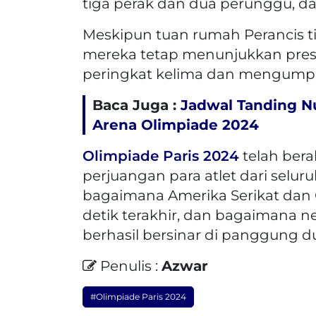
tiga perak dan dua perunggu, da
Meskipun tuan rumah Perancis t
mereka tetap menunjukkan pres
peringkat kelima dan mengumpul
Baca Juga :
Jadwal Tanding Nu
Arena Olimpiade 2024
Olimpiade Paris 2024
telah bera
perjuangan para atlet dari selur
bagaimana Amerika Serikat dan C
detik terakhir, dan bagaimana neg
berhasil bersinar di panggung d
Penulis :
Azwar
#Olimpiade Paris 2024