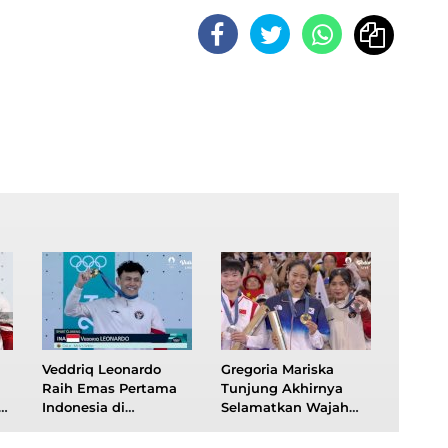
Veddriq Leonardo
Gregoria Mariska
Raih Emas Pertama
Tunjung Akhirnya
a
Indonesia di
Selamatkan Wajah
Olimpiade Paris 2024,
Bulutangkis
Pecahkan Rekor
Indonesia di