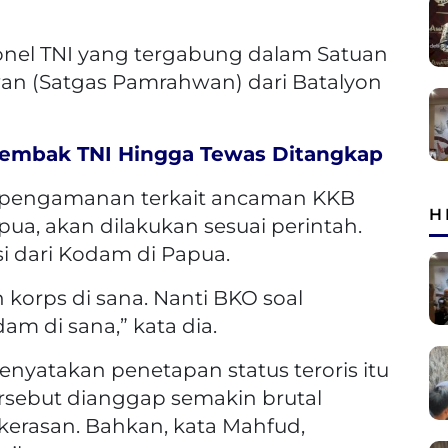
nel TNI yang tergabung dalam Satuan
n (Satgas Pamrahwan) dari Batalyon
embak TNI Hingga Tewas Ditangkap
 pengamanan terkait ancaman KKB
H
ua, akan dilakukan sesuai perintah.
 dari Kodam di Papua.
korps di sana. Nanti BKO soal
m di sana,” kata dia.
atakan penetapan status teroris itu
ersebut dianggap semakin brutal
erasan. Bahkan, kata Mahfud,