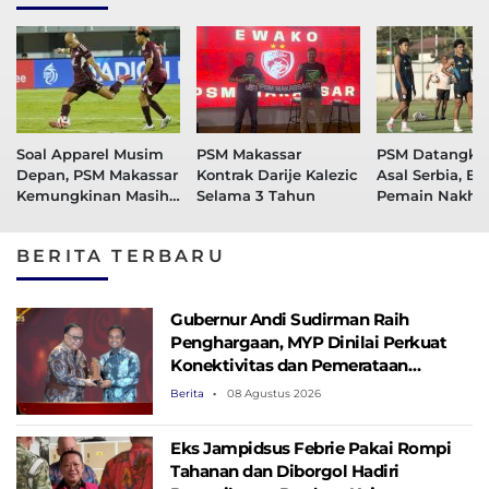
Soal Apparel Musim
PSM Makassar
PSM Datangka
Depan, PSM Makassar
Kontrak Darije Kalezic
Asal Serbia, Ek
Kemungkinan Masih
Selama 3 Tahun
Pemain Nakho
Gunakan Adidas
Ratchasime FC
Degradasi ke T
BERITA TERBARU
League 2
Gubernur Andi Sudirman Raih
Penghargaan, MYP Dinilai Perkuat
Konektivitas dan Pemerataan
Pembangunan
Berita
08 Agustus 2026
Eks Jampidsus Febrie Pakai Rompi
Tahanan dan Diborgol Hadiri