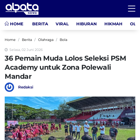
HOME
BERITA
VIRAL
HIBURAN
HIKMAH
OLA
Home
Berita
Olahraga
Bola
Selasa, 02 Juni 2026
36 Pemain Muda Lolos Seleksi PSM
Academy untuk Zona Polewali
Mandar
Redaksi