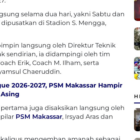
7.
ngsung selama dua hari, yakni Sabtu dan
i dipusatkan di Stadion S. Mengga,
impin langsung oleh Direktur Teknik
k sendirian, ia didampingi oleh tim
ach Erik, Coach M. Ilham, serta
Syamsul Chaeruddin.
gue 2026-2027, PSM Makassar Hampir
 Asing
H
i pertama juga disaksikan langsung oleh
pilar
PSM Makassar
, Irsyad Aras dan
 sekaligus mengemban amanah sebagai