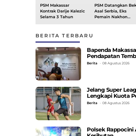
PSM Makassar
PSM Datangkan Be
Kontrak Darije Kalezic
Asal Serbia, Eks
Selama 3 Tahun
Pemain Nakhon
Ratchasime FC Yan
Degradasi ke Thai
League 2
BERITA TERBARU
Bapenda Makassar C
Pendapatan Temb
Berita
08 Agustus 2026
Jelang Super Lea
Lengkapi Kuota P
Berita
08 Agustus 2026
Polsek Rappocini
Keributan