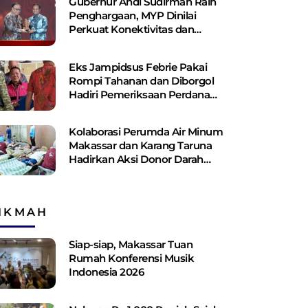
Gubernur Andi Sudirman Raih
Penghargaan, MYP Dinilai
Perkuat Konektivitas dan
Pemerataan Pembangunan
Eks Jampidsus Febrie Pakai
Rompi Tahanan dan Diborgol
Hadiri Pemeriksaan Perdana
Kejagung
Kolaborasi Perumda Air Minum
Makassar dan Karang Taruna
Hadirkan Aksi Donor Darah
untuk Kemanusiaan
IKMAH
Siap-siap, Makassar Tuan
Rumah Konferensi Musik
Indonesia 2026