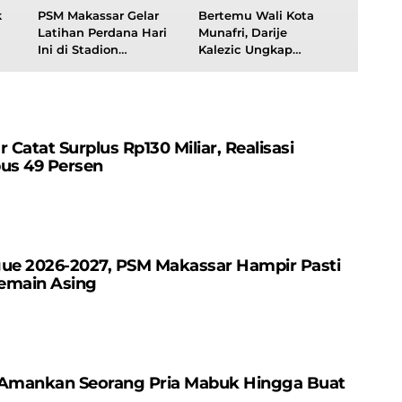
k
PSM Makassar Gelar
Bertemu Wali Kota
Latihan Perdana Hari
Munafri, Darije
Ini di Stadion
Kalezic Ungkap
g
Kalegowa, Dipimpin
Alasan Kembali Latih
Darije Kalezic
PSM Makassar
atat Surplus Rp130 ​​Miliar, Realisasi
us 49 Persen
gue 2026-2027, PSM Makassar Hampir Pasti
emain Asing
 Amankan Seorang Pria Mabuk Hingga Buat