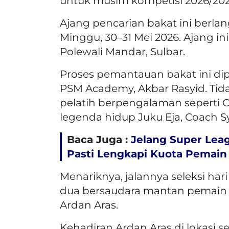
untuk musim kompetisi 2026/202
Ajang pencarian bakat ini berla
Minggu, 30–31 Mei 2026. Ajang in
Polewali Mandar, Sulbar.
Proses pemantauan bakat ini dip
PSM Academy, Akbar Rasyid. Tida
pelatih berpengalaman seperti Co
legenda hidup Juku Eja, Coach 
Baca Juga :
Jelang Super Lea
Pasti Lengkapi Kuota Pemain
Menariknya, jalannya seleksi har
dua bersaudara mantan pemain 
Ardan Aras.
Kehadiran Ardan Aras di lokasi