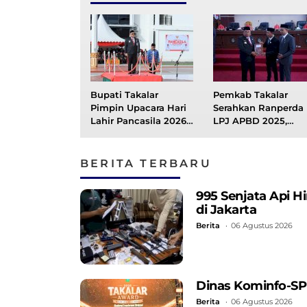
Bupati Takalar
Pemkab Takalar
Pimpin Upacara Hari
Serahkan Ranperda
Lahir Pancasila 2026,
LPJ APBD 2025,
Tegaskan Pancasila
Bupati: WTP Harus
Fondasi Perdamaian
Diiringi Peningkata
Dunia
Kinerja
BERITA TERBARU
995 Senjata Api 
di Jakarta
Berita
06 Agustus 2026
Dinas Kominfo-SP
Berita
06 Agustus 2026