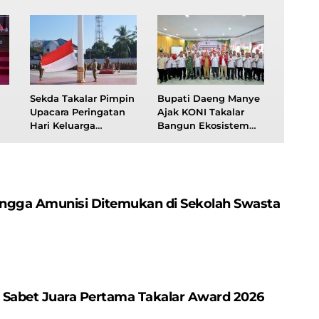
Sekda Takalar Pimpin
Bupati Daeng Manye
Upacara Peringatan
Ajak KONI Takalar
Hari Keluarga
Bangun Ekosistem
Nasional ke-33,
Olahraga yang
n
Tekankan Peran
Berdampak bagi
Strategis Keluarga
Prestasi dan Ekonomi
Hingga Amunisi Ditemukan di Sekolah Swasta
 Sabet Juara Pertama Takalar Award 2026