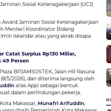
Jaminan Sosial Ketenagakerjaan (UCJ)
a Award Jaminan Sosial Ketenagakerjaan
eh Menteri Koordinator Bidang
min Iskandar atau yang akrab disapa
Catat Surplus Rp130 ​​Miliar,
 49 Persen
 Plaza BPJAMSOSTEK, Jalan HR Rasuna
 (8/5/2026), dan diterima langsung oleh
fuddin
alias Appi sebagai bentuk
uat dalam perlindungan pekerja.
H
 Kota Makassar,
Munafri Arifuddin
,
yang diraih Pemerintah Kota Makassar