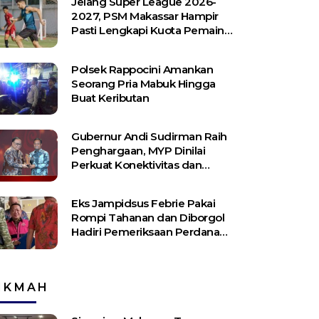
Jelang Super League 2026-
2027, PSM Makassar Hampir
Pasti Lengkapi Kuota Pemain
Asing
Polsek Rappocini Amankan
Seorang Pria Mabuk Hingga
Buat Keributan
Gubernur Andi Sudirman Raih
Penghargaan, MYP Dinilai
Perkuat Konektivitas dan
Pemerataan Pembangunan
Eks Jampidsus Febrie Pakai
Rompi Tahanan dan Diborgol
Hadiri Pemeriksaan Perdana
Kejagung
IKMAH