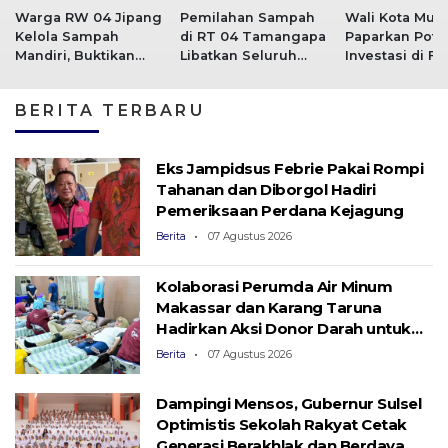
Warga RW 04 Jipang
Pemilahan Sampah
Wali Kota Muna
Kelola Sampah
di RT 04 Tamangapa
Paparkan Pote
Mandiri, Buktikan
Libatkan Seluruh
Investasi di F
Sampah Bisa Selesai
Kelompok, Kini Jadi
Investasi Rako
dari Sumbernya
Percontohan
APINDO 2026
BERITA TERBARU
Eks Jampidsus Febrie Pakai Rompi
Tahanan dan Diborgol Hadiri
Pemeriksaan Perdana Kejagung
Berita
07 Agustus 2026
Kolaborasi Perumda Air Minum
Makassar dan Karang Taruna
Hadirkan Aksi Donor Darah untuk
Kemanusiaan
Berita
07 Agustus 2026
Dampingi Mensos, Gubernur Sulsel
Optimistis Sekolah Rakyat Cetak
Generasi Berakhlak dan Berdaya