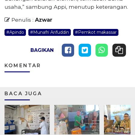
usaha,” sambung Appi, menutup keterangan.
Penulis :
Azwar
#Apindo
#Munafri Arifuddin
#Pemkot makassar
BAGIKAN
KOMENTAR
BACA JUGA