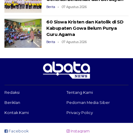
Saing
Berita
07 Agustus 2026
60 Siswa Kristen dan Katolik di SD
Kabupaten Gowa Belum Punya
Guru Agama
Berita
07 Agustus 2026
Redaksi
Tentang Kami
Beriklan
Pedoman Media Siber
Kontak Kami
Privacy Policy
Facebook
Instagram