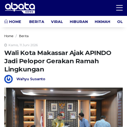
HOME
BERITA
VIRAL
HIBURAN
HIKMAH
OLA
Home
Berita
Kamis, 11 Juni 2026
Wali Kota Makassar Ajak APINDO
Jadi Pelopor Gerakan Ramah
Lingkungan
Wahyu Susanto