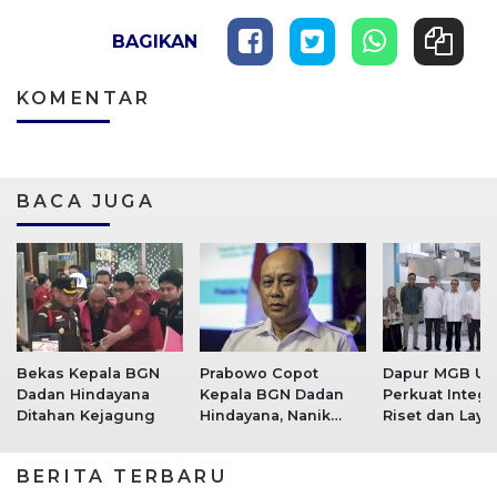
BAGIKAN
KOMENTAR
BACA JUGA
Bekas Kepala BGN
Prabowo Copot
Dapur MGB Un
Dadan Hindayana
Kepala BGN Dadan
Perkuat Integr
Ditahan Kejagung
Hindayana, Nanik
Riset dan Laya
Deyang Jadi
Gizi Berbasis
Pengganti
Kampus
BERITA TERBARU