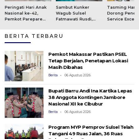
Peringati Hari Anak
Sambut Kunker
Tasming Ham
Nasional ke-42,
Wagub Sulsel
Dorong Pener
Pemkot Parepare
Fatmawati Rusdi,
Service Excelle
Tegaskan Komitmen
Tasming Tegaskan
RSUD Andi Ma
Lindungi Hak Anak
Komitmen Parepare
BERITA TERBARU
Percepat Penurunan
Stunting
Pemkot Makassar Pastikan PSEL
Tetap Berjalan, Penetapan Lokasi
Masih Dibahas
Berita
06 Agustus 2026
Bupati Barru Andi Ina Kartika Lepas
38 Anggota Kontingen Jambore
Nasional XII ke Cibubur
Berita
06 Agustus 2026
Program MYP Pemprov Sulsel Telah
Tangani 49 Ruas Jalan, 36 Ruas