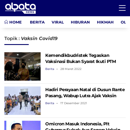
HOME
BERITA
VIRAL
HIBURAN
HIKMAH
OLA
Topik :
Vaksin Covid19
Kemendikbudristek Tegaskan
Vaksinasi Bukan Syarat Ikuti PTM
Berita
28 Maret 2022
Hadiri Perayaan Natal di Dusun Rante
Pasang, Wabup Lutra Ajak Vaksin
Berita
17 Desember 2021
Omicron Masuk Indonesia, Plt
Gubernur Sulsel: Ayo Segera Vaksin