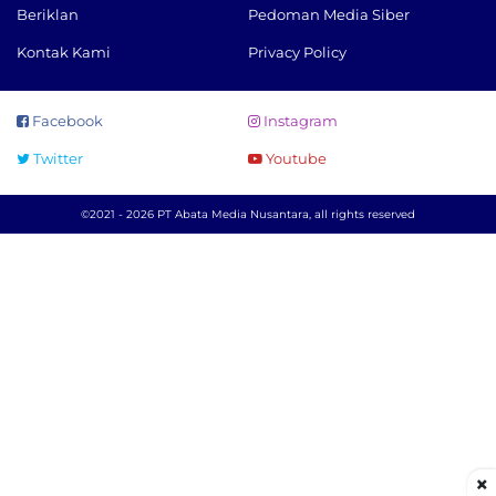
Beriklan
Pedoman Media Siber
Kontak Kami
Privacy Policy
Facebook
Instagram
Twitter
Youtube
©2021 - 2026 PT Abata Media Nusantara, all rights reserved
×