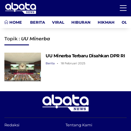
HOME
BERITA
VIRAL
HIBURAN
HIKMAH
OLA
Topik :
UU Minerba
UU Minerba Terbaru Disahkan DPR RI
Berita
18 Februari 2025
Redaksi
Tentang Kami