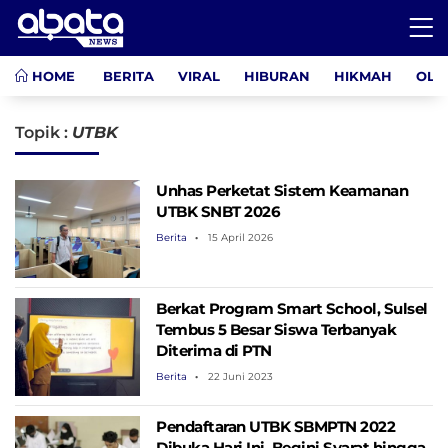
HOME
BERITA
VIRAL
HIBURAN
HIKMAH
OLA
Topik :
UTBK
Unhas Perketat Sistem Keamanan
UTBK SNBT 2026
Berita
15 April 2026
Berkat Program Smart School, Sulsel
Tembus 5 Besar Siswa Terbanyak
Diterima di PTN
Berita
22 Juni 2023
Pendaftaran UTBK SBMPTN 2022
Dibuka Hari Ini, Begini Syarat hingga