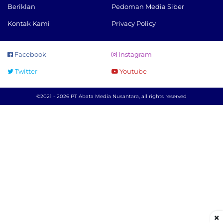
Beriklan
Pedoman Media Siber
Kontak Kami
Privacy Policy
Facebook
Instagram
Twitter
Youtube
©2021 - 2026 PT Abata Media Nusantara, all rights reserved
×