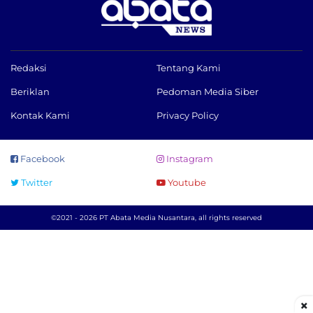
Redaksi
Tentang Kami
Beriklan
Pedoman Media Siber
Kontak Kami
Privacy Policy
Facebook
Instagram
Twitter
Youtube
©2021 - 2026 PT Abata Media Nusantara, all rights reserved
×