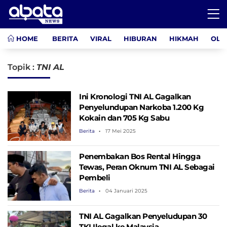
HOME
BERITA
VIRAL
HIBURAN
HIKMAH
OLA
Topik :
TNI AL
Ini Kronologi TNI AL Gagalkan
Penyelundupan Narkoba 1.200 Kg
Kokain dan 705 Kg Sabu
Berita
17 Mei 2025
Penembakan Bos Rental Hingga
Tewas, Peran Oknum TNI AL Sebagai
Pembeli
Berita
04 Januari 2025
TNI AL Gagalkan Penyeludupan 30
TKI Ilegal ke Malaysia