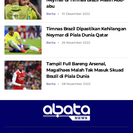
abu
Berita
10 Desember 2022
Timnas Brazil Dipastikan Kehilangan
Neymar di Piala Dunia Qatar
Berita
26 November 2022
Tampil Full Bareng Arsenal,
Magalhaes Malah Tak Masuk Skuad
Brazil di Piala Dunia
Berita
08 November 2022