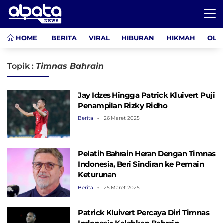
HOME
BERITA
VIRAL
HIBURAN
HIKMAH
OLA
Topik :
Timnas Bahrain
Jay Idzes Hingga Patrick Kluivert Puji
Penampilan Rizky Ridho
Berita
26 Maret 2025
Pelatih Bahrain Heran Dengan Timnas
Indonesia, Beri Sindiran ke Pemain
Keturunan
Berita
25 Maret 2025
Patrick Kluivert Percaya Diri Timnas
Indonesia Kalahkan Bahrain