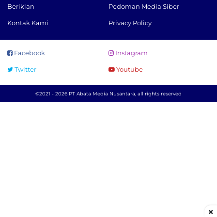
Beriklan
Pedoman Media Siber
Kontak Kami
Privacy Policy
Facebook
Instagram
Twitter
Youtube
©2021 - 2026 PT Abata Media Nusantara, all rights reserved
×