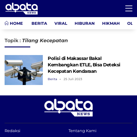
HOME
BERITA
VIRAL
HIBURAN
HIKMAH
OLA
Topik :
Tilang Kecepatan
Polisi di Makassar Bakal
Kembangkan ETLE, Bisa Deteksi
Kecepatan Kendaraan
Berita
25 Juli 2023
Redaksi
Tentang Kami