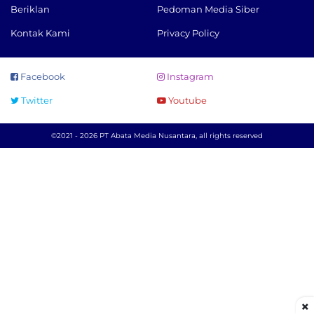
Beriklan
Pedoman Media Siber
Kontak Kami
Privacy Policy
Facebook
Instagram
Twitter
Youtube
©2021 - 2026 PT Abata Media Nusantara, all rights reserved
×