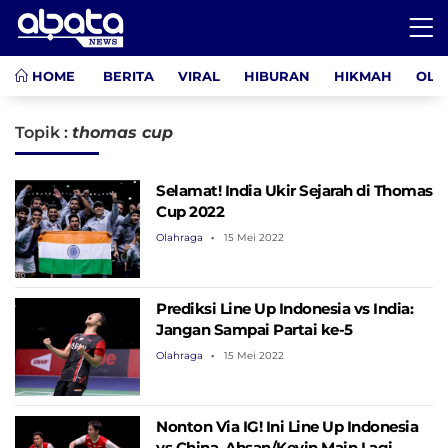
HOME
BERITA
VIRAL
HIBURAN
HIKMAH
OLA
Topik :
thomas cup
Selamat! India Ukir Sejarah di Thomas
Cup 2022
Olahraga
15 Mei 2022
Prediksi Line Up Indonesia vs India:
Jangan Sampai Partai ke-5
Olahraga
15 Mei 2022
Nonton Via IG! Ini Line Up Indonesia
vs China, Ahsan/Kevin Main Lagi