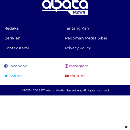
Redaksi
Tentang Kami
Beriklan
Pedoman Media Siber
Kontak Kami
Privacy Policy
Facebook
Instagram
Twitter
Youtube
©2021 - 2026 PT Abata Media Nusantara, all rights reserved
×