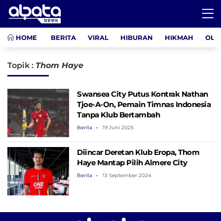
HOME
BERITA
VIRAL
HIBURAN
HIKMAH
OLA
Topik :
Thom Haye
Swansea City Putus Kontrak Nathan
Tjoe-A-On, Pemain Timnas Indonesia
Tanpa Klub Bertambah
Berita
19 Juni 2025
Diincar Deretan Klub Eropa, Thom
Haye Mantap Pilih Almere City
Berita
13 September 2024