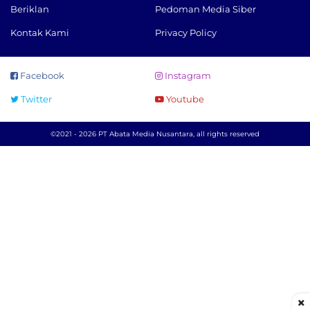
Beriklan
Pedoman Media Siber
Kontak Kami
Privacy Policy
Facebook
Instagram
Twitter
Youtube
©2021 - 2026 PT Abata Media Nusantara, all rights reserved
×