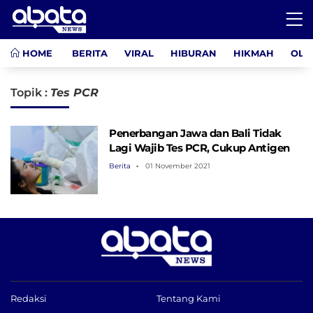
HOME
BERITA
VIRAL
HIBURAN
HIKMAH
OLA
Topik :
Tes PCR
Penerbangan Jawa dan Bali Tidak
Lagi Wajib Tes PCR, Cukup Antigen
Berita
01 November 2021
Redaksi
Tentang Kami