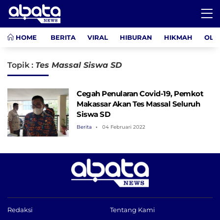
HOME
BERITA
VIRAL
HIBURAN
HIKMAH
OLA
Topik :
Tes Massal Siswa SD
Cegah Penularan Covid-19, Pemkot
Makassar Akan Tes Massal Seluruh
Siswa SD
Berita
04 Februari 2022
Redaksi
Tentang Kami