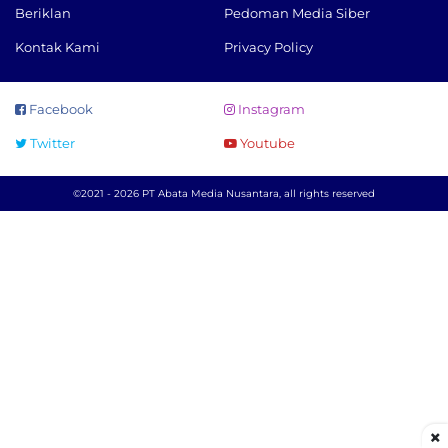
Beriklan
Pedoman Media Siber
Kontak Kami
Privacy Policy
Facebook
Instagram
Twitter
Youtube
©2021 - 2026 PT Abata Media Nusantara, all rights reserved
×