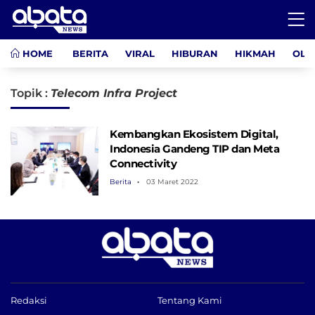
HOME
BERITA
VIRAL
HIBURAN
HIKMAH
OLA
Topik :
Telecom Infra Project
Kembangkan Ekosistem Digital,
Indonesia Gandeng TIP dan Meta
Connectivity
Berita
03 Maret 2022
Redaksi
Tentang Kami