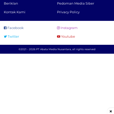
Beriklan
Pedoman Media Siber
Kontak Kami
Privacy Policy
Facebook
Instagram
Twitter
Youtube
©2021 - 2026 PT Abata Media Nusantara, all rights reserved
×