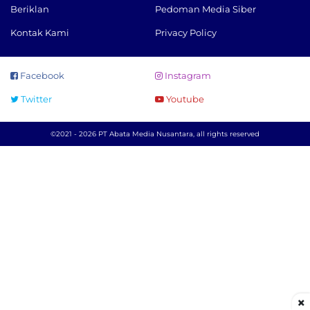
Beriklan
Pedoman Media Siber
Kontak Kami
Privacy Policy
Facebook
Instagram
Twitter
Youtube
©2021 - 2026 PT Abata Media Nusantara, all rights reserved
×