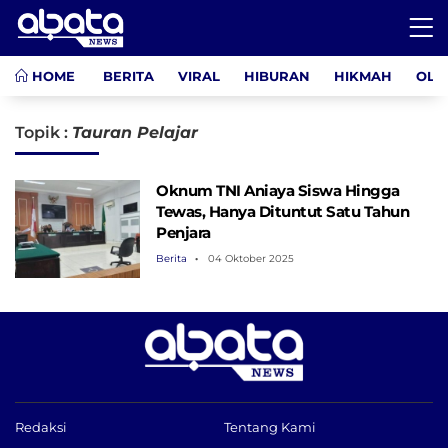
HOME
BERITA
VIRAL
HIBURAN
HIKMAH
OLA
Topik :
Tauran Pelajar
Oknum TNI Aniaya Siswa Hingga
Tewas, Hanya Dituntut Satu Tahun
Penjara
Berita
04 Oktober 2025
Redaksi
Tentang Kami