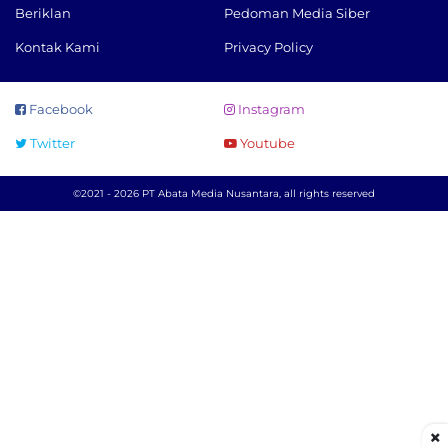
Beriklan
Pedoman Media Siber
Kontak Kami
Privacy Policy
Facebook
Instagram
Twitter
Youtube
©2021 - 2026 PT Abata Media Nusantara, all rights reserved
×