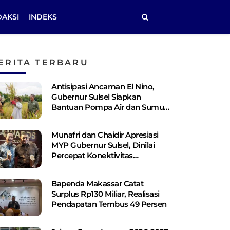
DAKSI
INDEKS
ERITA TERBARU
Antisipasi Ancaman El Nino,
Gubernur Sulsel Siapkan
Bantuan Pompa Air dan Sumur
Bor Bagi Lahan Pertanian
Munafri dan Chaidir Apresiasi
MYP Gubernur Sulsel, Dinilai
Percepat Konektivitas
Antarwilayah
Bapenda Makassar Catat
Surplus Rp130 ​​Miliar, Realisasi
Pendapatan Tembus 49 Persen